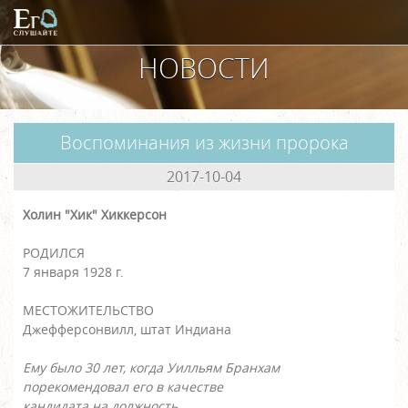
НОВОСТИ
Воспоминания из жизни пророка
2017-10-04
Холин "Хик" Хиккерсон
РОДИЛСЯ
7 января 1928 г.
МЕСТОЖИТЕЛЬСТВО
Джефферсонвилл, штат Индиана
Ему было 30 лет, когда Уилльям Бранхам
порекомендовал его в качестве
кандидата на должность