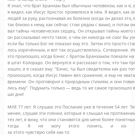
Я знал, что брат Бранхам был обычным человеком, как и я,
я видел, как Иисус Христос проявлялся в нём. Я видел, как 
людей за руку, распознавая их болезни (когда он делал это, 
так близко к нему, как сейчас стою рядом с вами), и потом он
вал тайны человеческих сердец. Он открывал тайны моего 
он рассказывал нечто такое, о чём он никогда не смог бы уз
если бы только Бог не показал ему это. Затем это просто ст
лось изречённым, и вот так осуществлялось. Сотворение. 
это произошло, когда Бэнкс с братом Бранхамом поехали на
в штат Колорадо. Он вернулся и рассказал о том, что там пр
зошло, и я сказал ему: “Бэнкс, ты был свидетелем как раз тог
произошло, когда Иисус Навин вёл сражение, и ему не хват
времени. Он проговорил к природным стихиям, и они пови
лись ему”. Подумать только — ведь то же самое произошло в
ши дни!
МНЕ 77 лет. Я слушаю это Послание уже в течение 54 лет. Т
менее, слушая эти плёнки, которые я слышал на протяжени
тех лет, я вижу, что они становятся для меня более понятн
тогда. Я не могу этого понять, и из-
за этого чувствую себя как-то