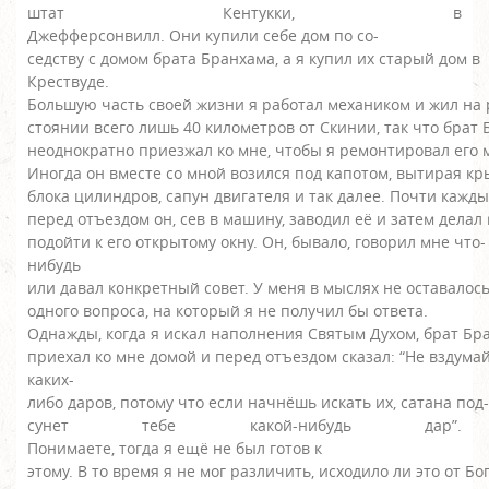
штат Кентукки, в
Джефферсонвилл. Они купили себе дом по со-
седству с домом брата Бранхама, а я купил их старый дом в
Крествуде.
Большую часть своей жизни я работал механиком и жил на 
стоянии всего лишь 40 километров от Скинии, так что брат
неоднократно приезжал ко мне, чтобы я ремонтировал его
Иногда он вместе со мной возился под капотом, вытирая к
блока цилиндров, сапун двигателя и так далее. Почти кажд
перед отъездом он, сев в машину, заводил её и затем делал
подойти к его открытому окну. Он, бывало, говорил мне что-
нибудь
или давал конкретный совет. У меня в мыслях не оставалос
одного вопроса, на который я не получил бы ответа.
Однажды, когда я искал наполнения Святым Духом, брат Б
приехал ко мне домой и перед отъездом сказал: “Не вздума
каких-
либо даров, потому что если начнёшь искать их, сатана под-
сунет тебе какой-нибудь дар”.
Понимаете, тогда я ещё не был готов к
этому. В то время я не мог различить, исходило ли это от Бо