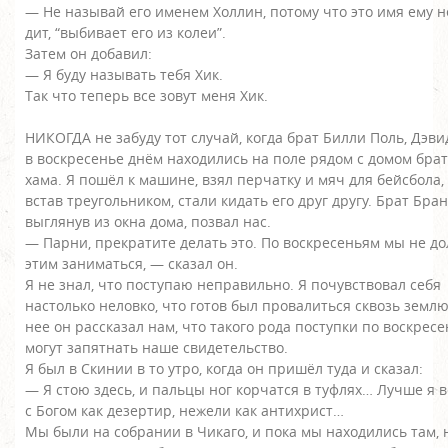
— Не называй его именем Холлин, потому что это имя ему н
дит, “выбивает его из колеи”.
Затем он добавил:
— Я буду называть тебя Хик.
Так что теперь все зовут меня Хик.
НИКОГДА не забуду тот случай, когда брат Билли Поль, Дэви
в воскресенье днём находились на поле рядом с домом брат
хама. Я пошёл к машине, взял перчатку и мяч для бейсбола,
встав треугольником, стали кидать его друг другу. Брат Бра
выглянув из окна дома, позвал нас.
— Парни, прекратите делать это. По воскресеньям мы не 
этим заниматься, — сказал он.
Я не знал, что поступаю неправильно. Я почувствовал себя
настолько неловко, что готов был провалиться сквозь землю
нее он рассказал нам, что такого рода поступки по воскрес
могут запятнать наше свидетельство.
Я был в Скинии в то утро, когда он пришёл туда и сказал:
— Я стою здесь, и пальцы ног корчатся в туфлях… Лучше я 
с Богом как дезертир, нежели как антихрист…
Мы были на собрании в Чикаго, и пока мы находились там, 