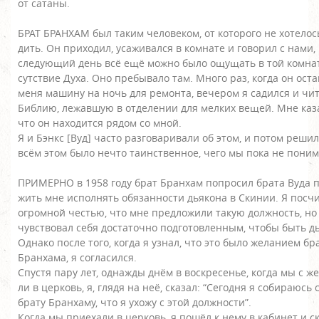
от сатаны.
БРАТ БРАНХАМ был таким человеком, от которого не хотелось
дить. Он приходил, усаживался в комнате и говорил с нами,
следующий день всё ещё можно было ощущать в той комна
сутствие Духа. Оно пребывало там. Много раз, когда он ост
меня машину на ночь для ремонта, вечером я садился и чи
Библию, лежавшую в отделении для мелких вещей. Мне каз
что он находится рядом со мной.
Я и Бэнкс [Вуд] часто разговаривали об этом, и потом решил
всём этом было нечто таинственное, чего мы пока не поним
ПРИМЕРНО в 1958 году брат Бранхам попросил брата Вуда 
жить мне исполнять обязанности дьякона в Скинии. Я посч
огромной честью, что мне предложили такую должность, но
чувствовал себя достаточно подготовленным, чтобы быть д
Однако после того, когда я узнал, что это было желанием б
Бранхама, я согласился.
Спустя пару лет, однажды днём в воскресенье, когда мы с же
ли в церковь, я, глядя на неё, сказал: “Сегодня я собираюсь
брату Бранхаму, что я ухожу с этой должности”.
Когда мы приехали в церковь, я пошёл к нему в кабинет и с