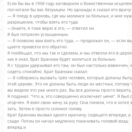
Если бы вы в 1958 году заговорили о божественном исцеле
посчитали бы вас безумцем. Но однажды я сказал его врачу
— Я поеду в церковь, где мы молимся за больных, и мне ну
разрешение, чтобы взять его туда.
—Знаете, я тоже верю в это, — ответил он.
Я был потрясён услышанным.
— Я позволю вам взять его туда, — продолжал он, — если в
щаете привезти его обратно.
Я пообещал, что мы так и сделаем, и мы отвезли его в церко
как я знал, брат Бранхам будет молиться за больных.
Я с трудом удерживал его там; он был настолько взвинчен, 
сидеть спокойно. Брат Бранхам сказал:
— Я собираюсь вызвать трёх человек, которые должны быть
этой церкви. Это не должны быть люди из местных, потому 
вы видели это уже много раз. Вы все должны просто верить.
Я подумал: “Что ж, это совершенно исключает меня”. Я был
огорчён. Я взял свою жену за руку. Она поняла, что я хотел 
зать. Затем я просто склонил голову.
Брат Бранхам вызвал одного мужчину, сидящего впереди, а
сзади. Потом он начал медленно покачивать головой взад-
вперёд и