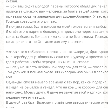
сказал:
— Вон там сидит молодой парень, которого объял дух печал
лились за близкого вам человека, за брата вашей жены, ко
привезли сюда из заведения для душевнобольных. У вас ест
Господь совершит это для вас.
Я почувствовал, будто волосы на моей голове встали дыбом.
Я отвёз этого парня в больницу, и примерно через два дня 
сали; та болезнь больше никогда его не беспокоила. Господь
ко исцелил его, но Он также дал ему спасение.
УЗНАВ, что я собираюсь поехать в штат Флорида, брат Бра
мне коробку для рыболовных снастей и удочку и приехал в 
где я работал, чтобы передать их мне. Он сказал:
— Вот, у меня есть небольшой подарок для тебя, — сказал о
Той удочкой я поймал около 300 килограммов рыбы в залив
Бэй.
Однажды, спустя немало времени с тех пор, как он подарил 
я сидел на рыбалке и увидел, что на крышке коробки для с
написано: Моему другу. Я даже не заметил этой надписи, ког
редавал мне эти вещи.
В другой раз брат Бранхам привёз мне автоматическое ружь
го ка-