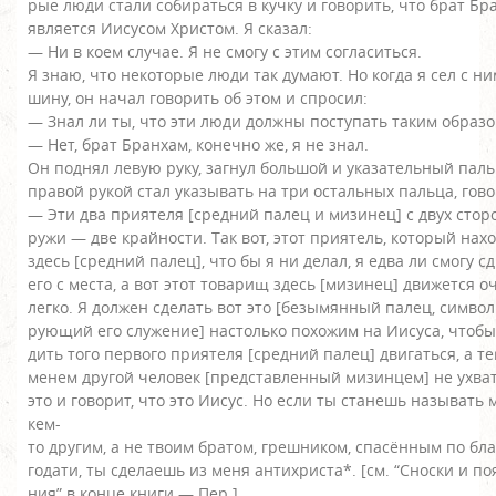
рые люди стали собираться в кучку и говорить, что брат Б
является Иисусом Христом. Я сказал:
— Ни в коем случае. Я не смогу с этим согласиться.
Я знаю, что некоторые люди так думают. Но когда я сел с ни
шину, он начал говорить об этом и спросил:
— Знал ли ты, что эти люди должны поступать таким образо
— Нет, брат Бранхам, конечно же, я не знал.
Он поднял левую руку, загнул большой и указательный пал
правой рукой стал указывать на три остальных пальца, гов
— Эти два приятеля [средний палец и мизинец] с двух стор
ружи — две крайности. Так вот, этот приятель, который нах
здесь [средний палец], что бы я ни делал, я едва ли смогу 
его с места, а вот этот товарищ здесь [мизинец] движется 
легко. Я должен сделать вот это [безымянный палец, символ
рующий его служение] настолько похожим на Иисуса, чтобы
дить того первого приятеля [средний палец] двигаться, а те
менем другой человек [представленный мизинцем] не ухв
это и говорит, что это Иисус. Но если ты станешь называть
кем-
то другим, а не твоим братом, грешником, спасённым по бла
годати, ты сделаешь из меня антихриста*. [см. “Сноски и по
ния” в конце книги — Пер.]