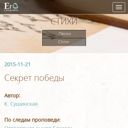
Togg
navi
СТИХИ
Песни
Стихи
2015-11-21
Секрет победы
Автор:
К. Сушинская
По следам проповеди: